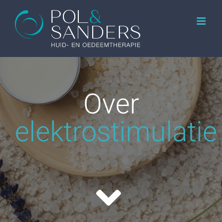
Ga
naar
inhoud
Over
elektrostimulatie