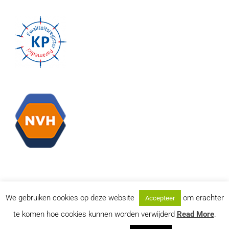
We gebruiken cookies op deze website
om erachter
Accepteer
te komen hoe cookies kunnen worden verwijderd
Read More
.
© Copyright
2026 | Roumen, Pol & Sanders | Website: